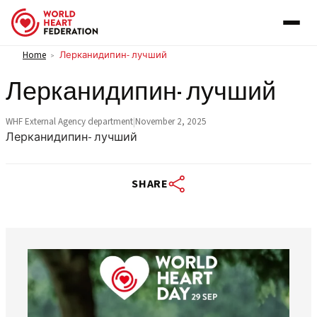
Skip to content
Home
Лерканидипин- лучший
>
Лерканидипин- лучший
WHF External Agency department
|
November 2, 2025
Лерканидипин- лучший
SHARE
worldheartfederation
Aug 6