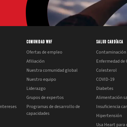
COMUNIDAD WHF
SALUD CARDÍACA
Ofertas de empleo
Contaminación 
Afiliación
Enfermedad de 
Nuestra comunidad global
Colesterol
Nuestro equipo
COVID-19
Liderazgo
Diabetes
Grupos de expertos
Alimentación s
intereses
Programas de desarrollo de
Insuficiencia ca
capacidades
l
Hipertensión
Usa Heart para 