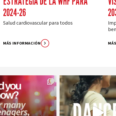
ESTRATEGIA DE LA WHF PARA
VI
2024-26
20
Salud cardiovascular para todos
Imp
ben
MÁS INFORMACIÓN
MÁS
worldheartfederation
worldheartfederation
1 de agosto
27 de julio