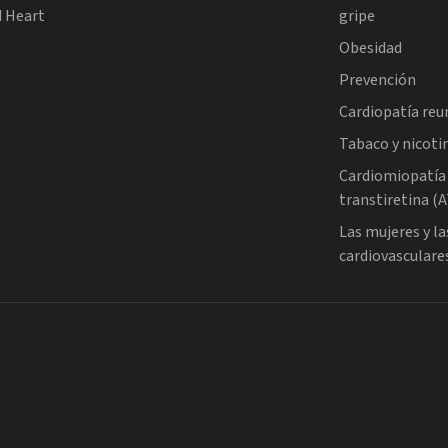
d Heart
gripe
Obesidad
Prevención
Cardiopatía re
Tabaco y nicoti
Cardiomiopatía
transtiretina 
Las mujeres y l
cardiovasculare