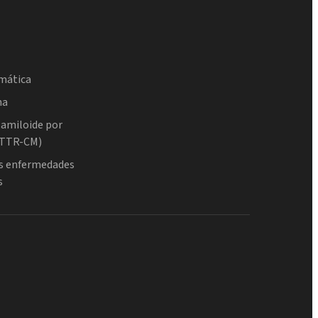
umática
na
 amiloide por
(ATTR-CM)
as enfermedades
s