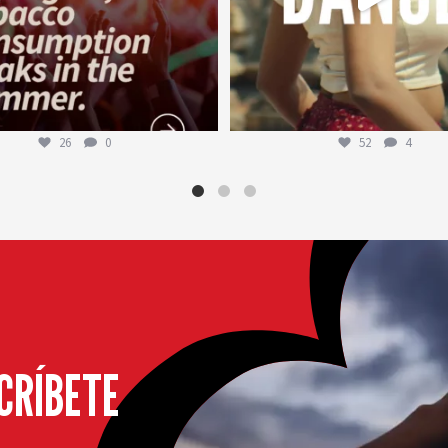
26
0
52
4
CRÍBETE