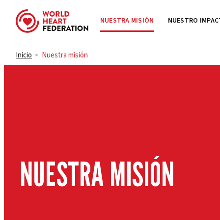
NUESTRA MISIÓN
NUESTRO IMPA
Skip to content
Inicio
Nuestra misión
>
NUESTRA MISIÓN