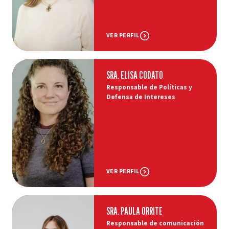
VER PERFIL
SRA. ELISA CODATO
Responsable de Políticas y
Defensa de Intereses
VER PERFIL
SRA. PAULA ORRITE
Responsable de comunicación