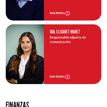
VER PERFIL
SRA. ELISABET MARET
Responsable adjunto de
comunicación
VER PERFIL
FINANZAS