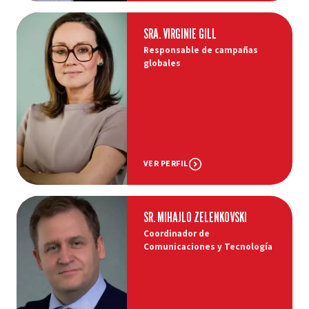
SRA. VIRGINIE GILL
Responsable de campañas
globales
VER PERFIL
SR. MIHAJLO ZELENKOVSKI
Coordinador de
Comunicaciones y Tecnología