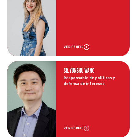
VER PERFIL
SR. YUNSHU WANG
Responsable de políticas y
defensa de intereses
VER PERFIL