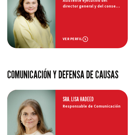
Asistente ejecutivo del
director general y del consejo
de administración
VER PERFIL
COMUNICACIÓN Y DEFENSA DE CAUSAS
SRA. LISA HADEED
Responsable de Comunicación