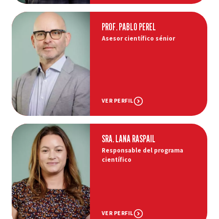
PROF. PABLO PEREL
Asesor científico sénior
VER PERFIL
SRA. LANA RASPAIL
Responsable del programa
científico
VER PERFIL