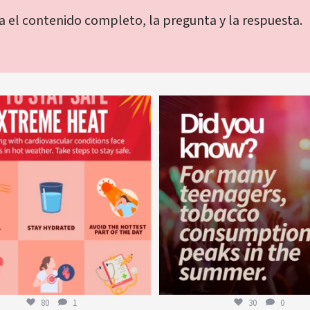
ia el contenido completo, la pregunta y la respuesta.
worldheartfederation
worldheartfederation
5 de agosto
1 de agosto
80
1
30
0