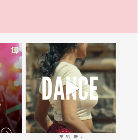
worldheartfederation
27 de julio
53
4