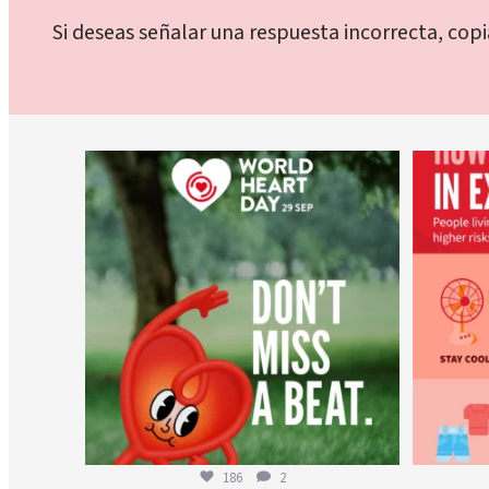
Si deseas señalar una respuesta incorrecta, cop
worldheartfederation
6 de agosto
186
2