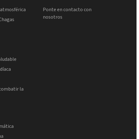
atmosférica
Ponte en contacto con
nosotros
Chagas
aludable
rdíaca
combatir la
umática
na