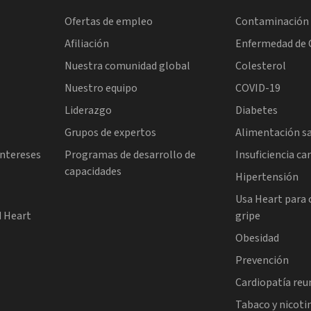
Ofertas de empleo
Contaminación 
Afiliación
Enfermedad de 
Nuestra comunidad global
Colesterol
Nuestro equipo
COVID-19
Liderazgo
Diabetes
Grupos de expertos
Alimentación s
intereses
Programas de desarrollo de
Insuficiencia ca
capacidades
l
Hipertensión
Usa Heart para 
d Heart
gripe
Obesidad
Prevención
Cardiopatía re
Tabaco y nicoti