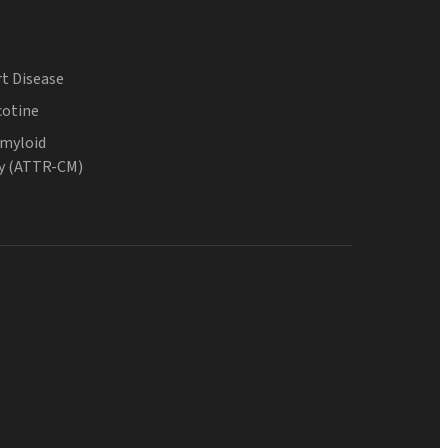
t Disease
cotine
Amyloid
y (ATTR-CM)