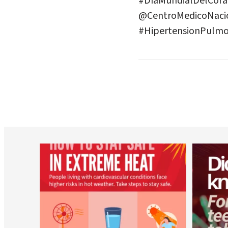
#DíaMundialDelCor
@CentroMedicoNaci
#HipertensionPulm
worldheartfederation
Aug 5