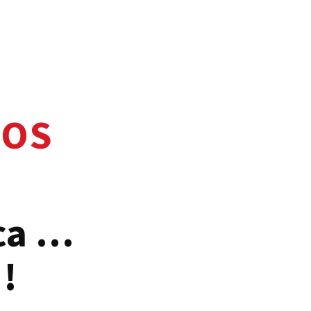
ROS
aca …
!