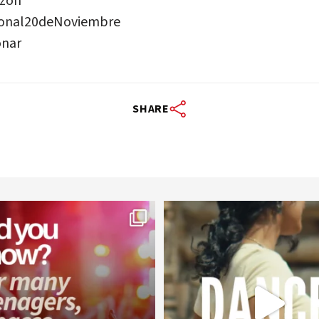
azón
onal20deNoviembre
onar
SHARE
worldheartfederation
worldheartfederation
Aug 1
Jul 27