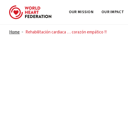
OUR MISSION
OUR IMPACT
Skip to content
Home
Rehabilitación cardiaca … corazón empático !!
>