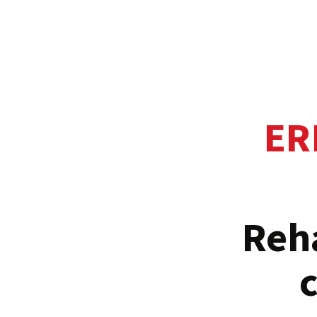
ER
Reha