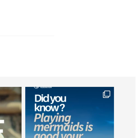
worldheartfederation
Jul 26