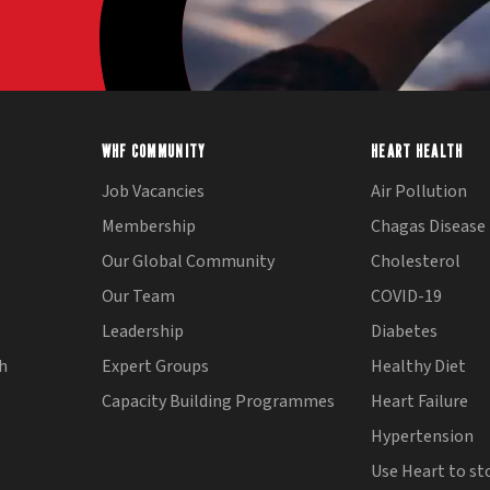
WHF COMMUNITY
HEART HEALTH
Job Vacancies
Air Pollution
Membership
Chagas Disease
Our Global Community
Cholesterol
Our Team
COVID-19
Leadership
Diabetes
th
Expert Groups
Healthy Diet
Capacity Building Programmes
Heart Failure
Hypertension
Use Heart to st