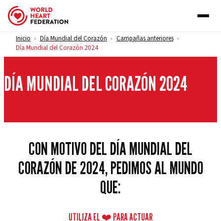
Skip to content
Inicio
Día Mundial del Corazón
Campañas anteriores
>
>
>
Día Mundial del Corazón 2024
DÍA MUNDIAL DEL CORAZÓN 2024
CON MOTIVO DEL DÍA MUNDIAL DEL
CORAZÓN DE 2024, PEDIMOS AL MUNDO
QUE:
UTILIZA EL ❤️ PARA ACTUAR