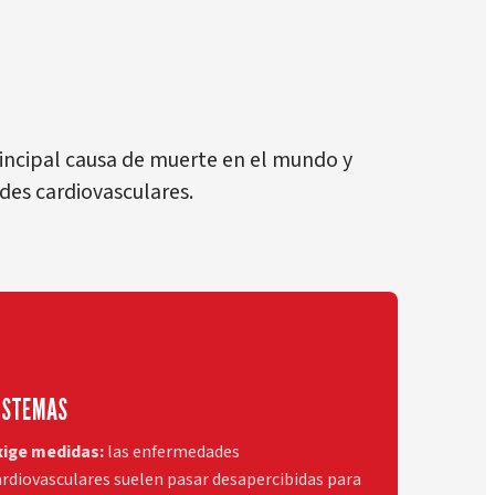
incipal causa de muerte en el mundo y
des cardiovasculares.
ISTEMAS
xige medidas:
las enfermedades
ardiovasculares suelen pasar desapercibidas para