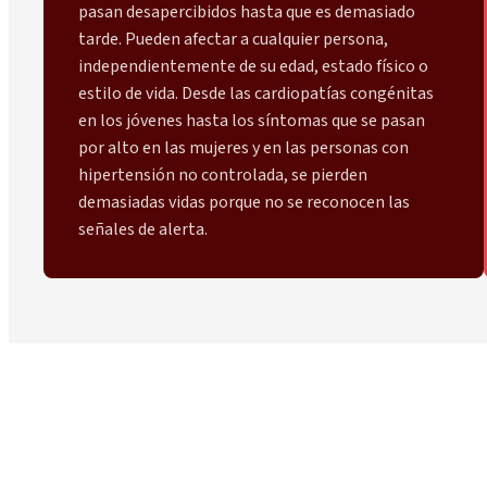
pasan desapercibidos hasta que es demasiado
tarde. Pueden afectar a cualquier persona,
independientemente de su edad, estado físico o
estilo de vida. Desde las cardiopatías congénitas
en los jóvenes hasta los síntomas que se pasan
por alto en las mujeres y en las personas con
hipertensión no controlada, se pierden
demasiadas vidas porque no se reconocen las
señales de alerta.