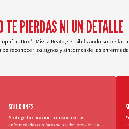
O TE PIERDAS NI UN DETALLE
paña «Don’t Miss a Beat», sensibilizando sobre la pr
 de reconocer los signos y síntomas de las enfermeda
SOLUCIONES
S
Protege tu corazón:
la mayoría de las
E
enfermedades cardíacas se pueden prevenir. La
c