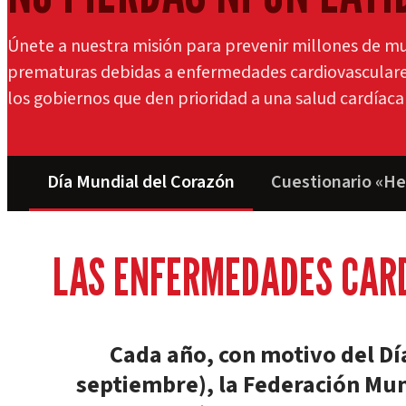
Únete a nuestra misión para prevenir millones de m
prematuras debidas a enfermedades cardiovasculares
los gobiernos que den prioridad a una salud cardíaca 
Día Mundial del Corazón
Cuestionario «He
LAS ENFERMEDADES CARD
Cada año, con motivo del Dí
septiembre), la Federación Mun