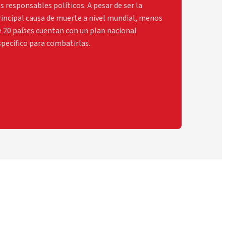
s responsables políticos. A pesar de ser la
rincipal causa de muerte a nivel mundial, menos
e 20 países cuentan con un plan nacional
specífico para combatirlas.