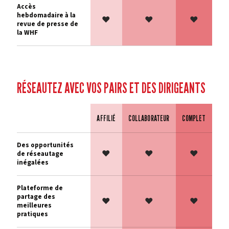
Accès
hebdomadaire à la
♥
♥
♥
revue de presse de
la WHF
RÉSEAUTEZ AVEC VOS PAIRS ET DES DIRIGEANTS
AFFILIÉ
COLLABORATEUR
COMPLET
Fonctionnalité
Des opportunités
♥
♥
♥
de réseautage
inégalées
Plateforme de
partage des
♥
♥
♥
meilleures
pratiques