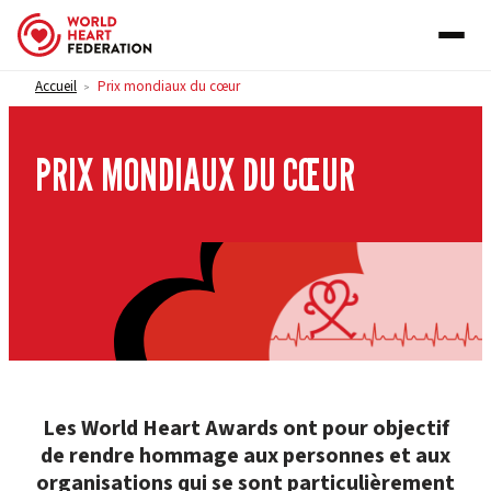
Skip to content
Accueil
Prix mondiaux du cœur
>
PRIX MONDIAUX DU CŒUR
Les World Heart Awards ont pour objectif
de rendre hommage aux personnes et aux
organisations qui se sont particulièrement