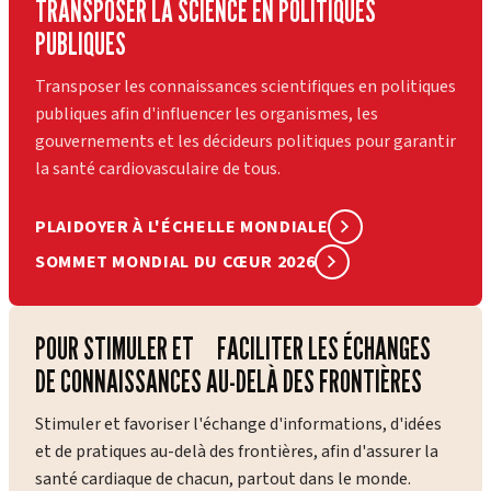
TRANSPOSER LA SCIENCE EN POLITIQUES
PUBLIQUES
Transposer les connaissances scientifiques en politiques
publiques afin d'influencer les organismes, les
gouvernements et les décideurs politiques pour garantir
la santé cardiovasculaire de tous.
PLAIDOYER À L'ÉCHELLE MONDIALE
SOMMET MONDIAL DU CŒUR 2026
POUR STIMULER ET FACILITER LES ÉCHANGES
DE CONNAISSANCES AU-DELÀ DES FRONTIÈRES
Stimuler et favoriser l'échange d'informations, d'idées
et de pratiques au-delà des frontières, afin d'assurer la
santé cardiaque de chacun, partout dans le monde.