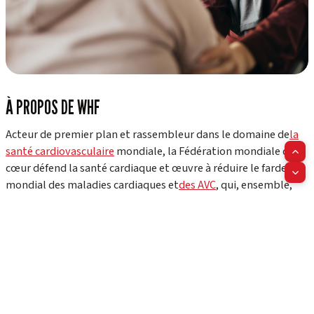
À PROPOS DE WHF
Acteur de premier plan et rassembleur dans le domaine de
la
santé cardiovasculaire
mondiale, la Fédération mondiale du
cœur défend la santé cardiaque et œuvre à réduire le fardeau
mondial des maladies cardiaques et
des AVC
, qui, ensemble,
font 20,5 millions de victimes chaque année. Notre réseau,
composé de plus de 200 fondations cardiaques, sociétés
scientifiques et associations de patients dans plus de 100
pays, constitue une plateforme dynamique qui promeut la
santé cardiaque et est un moteur de changement aux niveaux
local, régional et mondial.
En tant que principale instance représentative de la