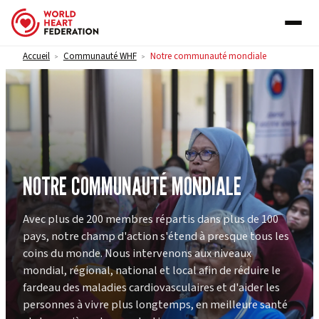
Skip to content
Accueil
Communauté WHF
Notre communauté mondiale
>
>
NOTRE COMMUNAUTÉ MONDIALE
Avec plus de 200 membres répartis dans plus de 100
pays, notre champ d'action s'étend à presque tous les
coins du monde. Nous intervenons aux niveaux
mondial, régional, national et local afin de réduire le
fardeau des maladies cardiovasculaires et d'aider les
personnes à vivre plus longtemps, en meilleure santé