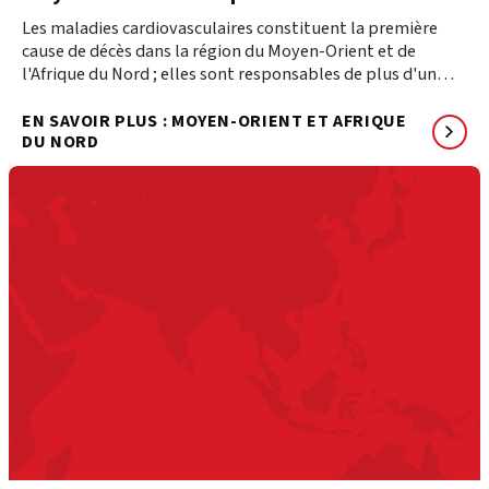
Les maladies cardiovasculaires constituent la première
cause de décès dans la région du Moyen-Orient et de
l'Afrique du Nord ; elles sont responsables de plus d'un
tiers de l'ensemble des décès, soit 1,4 million de personnes
chaque année.
EN SAVOIR PLUS : MOYEN-ORIENT ET AFRIQUE
DU NORD