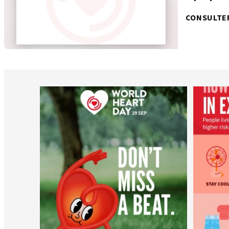
CONSULTE
worldheartfederation
6 août