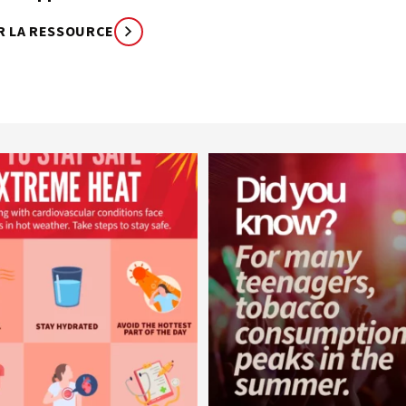
R LA RESSOURCE
worldheartfederation
worldheartfederation
5 août
1er août