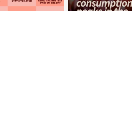
60
0
27
0
ABONNER