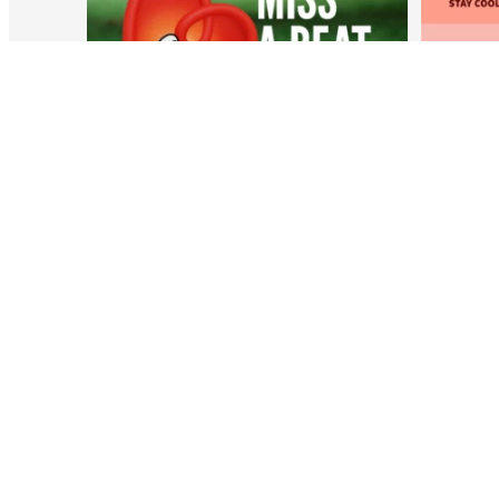
128
2
LETTRE D'INFORMATION
S'
S'ABONNER