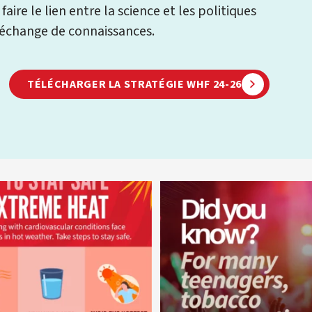
ire le lien entre la science et les politiques
l’échange de connaissances.
TÉLÉCHARGER LA STRATÉGIE WHF 24-26
worldheartfederation
worldheartfederation
5 août
1er août