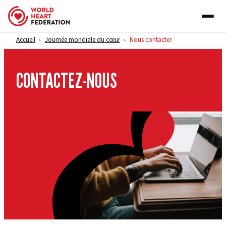
Skip to content
Accueil
Journée mondiale du cœur
Nous contacter
>
>
CONTACTEZ-NOUS